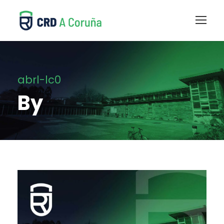
abrl-lc0
By