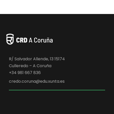
R/ Salvador Allende, 13 15174
Culleredo – A Coruña
+34 981 667 836
credo.coruna@edu.xunta.es