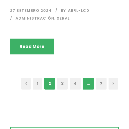
27 SETEMBRO 2024
BY
ABRL-LC0
ADMINISTRACIÓN
,
XERAL
Read More
1
2
3
4
…
7