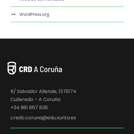
WordPress.org
R/ Salvador Allende, 13 15174
Culleredo – A Coruña
+34 981 667 836
credo.coruna@edu.xunta.es