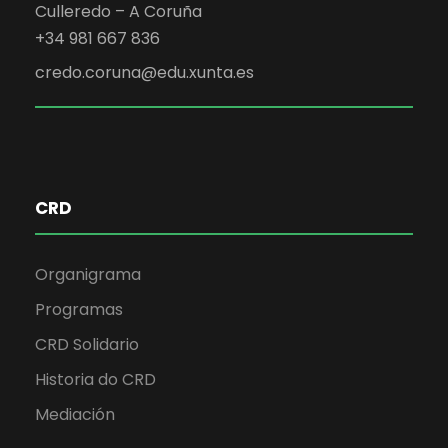
Culleredo – A Coruña
+34 981 667 836
credo.coruna@edu.xunta.es
CRD
Organigrama
Programas
CRD Solidario
Historia do CRD
Mediación