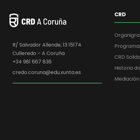
CRD
Organigr
R/ Salvador Allende, 13 15174
Programa
Culleredo – A Coruña
CRD Solida
+34 981 667 836
Historia d
credo.coruna@edu.xunta.es
Mediación