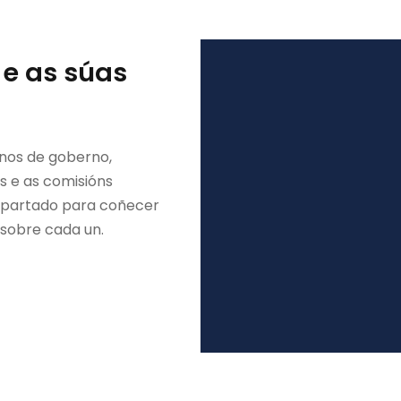
 e as súas
nos de goberno,
s e as comisións
 apartado para coñecer
sobre cada un.