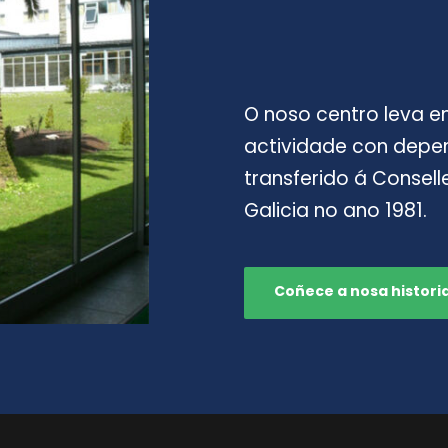
O noso centro leva en
actividade con depend
transferido á Consell
Galicia no ano 1981.
Coñece a nosa histori