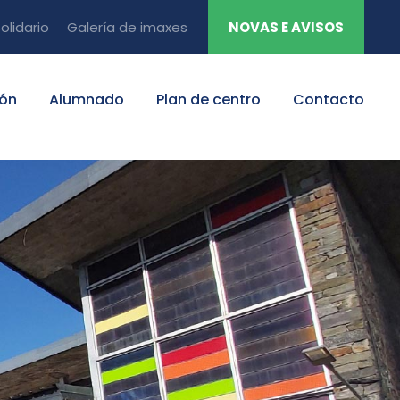
olidario
Galería de imaxes
NOVAS E AVISOS
ión
Alumnado
Plan de centro
Contacto