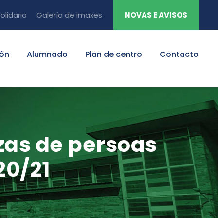
olidario
Galería de imaxes
NOVAS E AVISOS
ión
Alumnado
Plan de centro
Contacto
azas de persoas
20/21