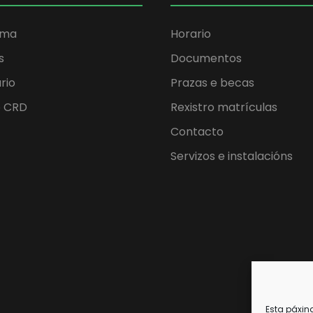
ama
Horario
s
Documentos
rio
Prazas e becas
o CRD
Rexistro matrículas
Contacto
Servizos e instalacións
Esta páxin