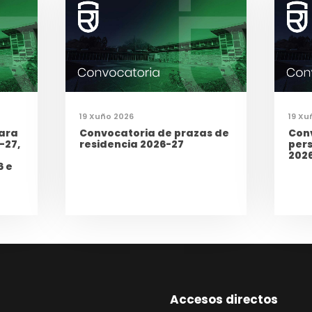
19 Xuño 2026
19 Xu
ara
Convocatoria de prazas de
Con
-27,
residencia 2026-27
per
202
6 e
Accesos directos