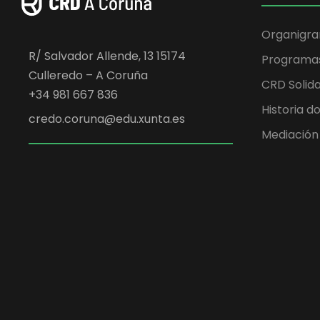
Organigr
R/ Salvador Allende, 13 15174
Programa
Culleredo – A Coruña
CRD Solida
+34 981 667 836
Historia d
credo.coruna@edu.xunta.es
Mediación