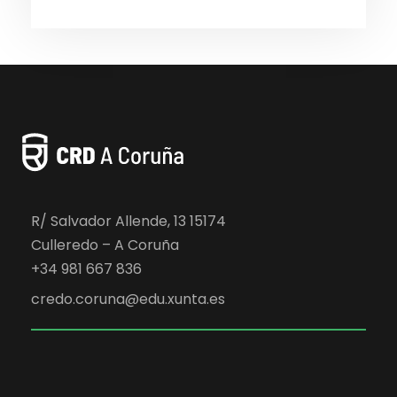
R/ Salvador Allende, 13 15174
Culleredo – A Coruña
+34 981 667 836
credo.coruna@edu.xunta.es