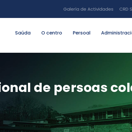
Galería de Actividades
CRD S
Saúda
O centro
Persoal
Administrac
sional de persoas co