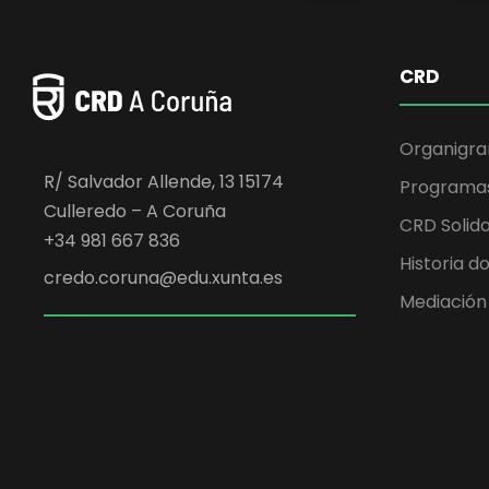
CRD
Organigr
R/ Salvador Allende, 13 15174
Programa
Culleredo – A Coruña
CRD Solida
+34 981 667 836
Historia d
credo.coruna@edu.xunta.es
Mediación