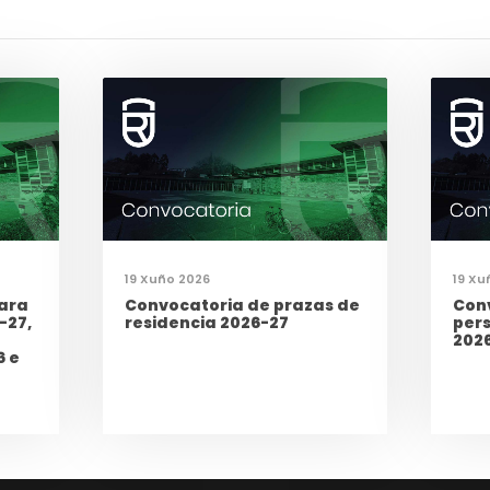
19 Xuño 2026
19 Xu
ara
Convocatoria de prazas de
Con
-27,
residencia 2026-27
per
202
6 e