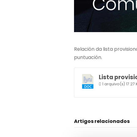
Relación da lista provisi
puntuación.
Lista provis
1 arquivo(s)
17.27 
Artigos relacionados