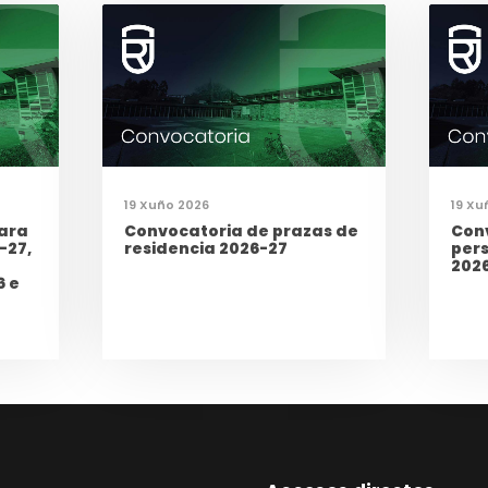
19 Xuño 2026
19 Xu
ara
Convocatoria de prazas de
Con
-27,
residencia 2026-27
per
202
6 e