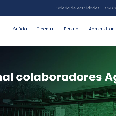
Galería de Actividades
CRD S
Saúda
O centro
Persoal
Administrac
onal colaboradores A