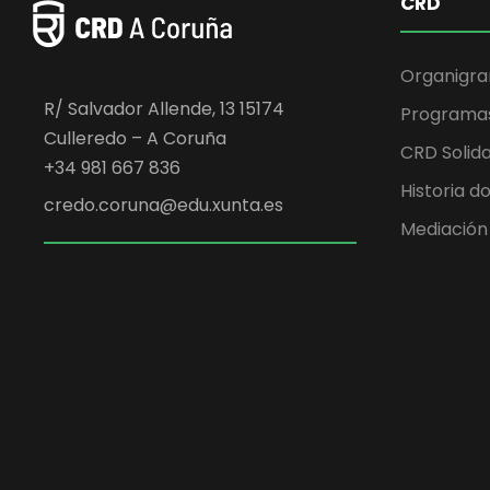
CRD
Organigr
R/ Salvador Allende, 13 15174
Programa
Culleredo – A Coruña
CRD Solida
+34 981 667 836
Historia d
credo.coruna@edu.xunta.es
Mediación