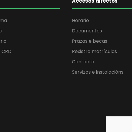
Accesos directos
ama
Horario
s
Documentos
rio
Prazas e becas
o CRD
Rexistro matrículas
Contacto
Servizos e instalacións