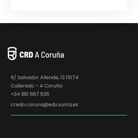
R/ Salvador Allende, 13 15174
Culleredo – A Coruña
+34 981 667 836
credo.coruna@edu.xunta.es