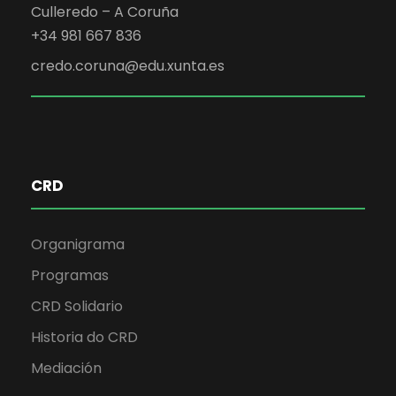
Culleredo – A Coruña
+34 981 667 836
credo.coruna@edu.xunta.es
CRD
Organigrama
Programas
CRD Solidario
Historia do CRD
Mediación