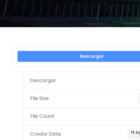
Descargar
Descargar
File Size
File Count
19 A
Create Date