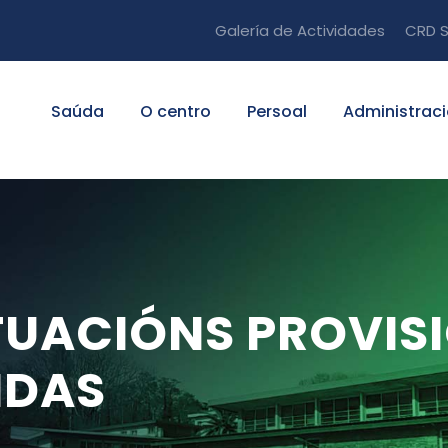
Galería de Actividades
CRD S
Saúda
O centro
Persoal
Administrac
TUACIÓNS PROVIS
IDAS