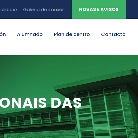
olidario
Galería de imaxes
NOVAS E AVISOS
ión
Alumnado
Plan de centro
Contacto
IONAIS DAS