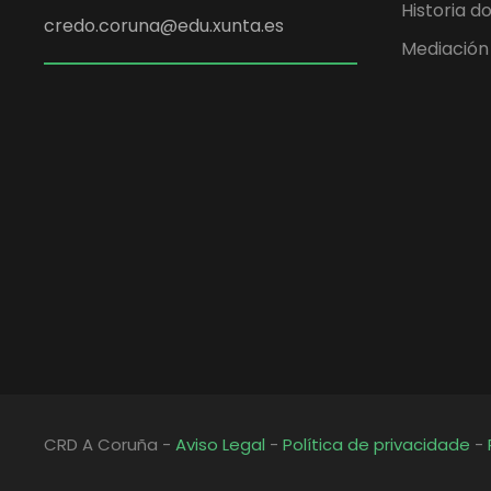
Historia d
credo.coruna@edu.xunta.es
Mediación
CRD A Coruña -
Aviso Legal
-
Política de privacidade
-