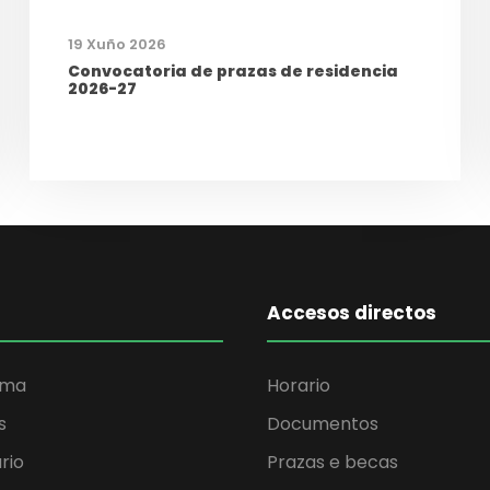
19 Xuño 2026
Convocatoria de prazas de residencia
2026-27
Accesos directos
ama
Horario
s
Documentos
rio
Prazas e becas