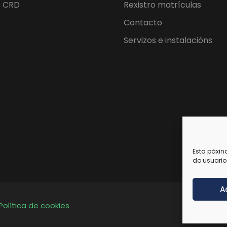
o CRD
Rexistro matrículas
Contacto
Servizos e instalacións
Esta páxin
do usuario
A
Política de cookies