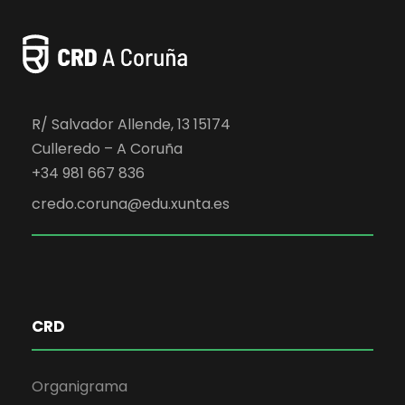
R/ Salvador Allende, 13 15174
Culleredo – A Coruña
+34 981 667 836
credo.coruna@edu.xunta.es
CRD
Organigrama